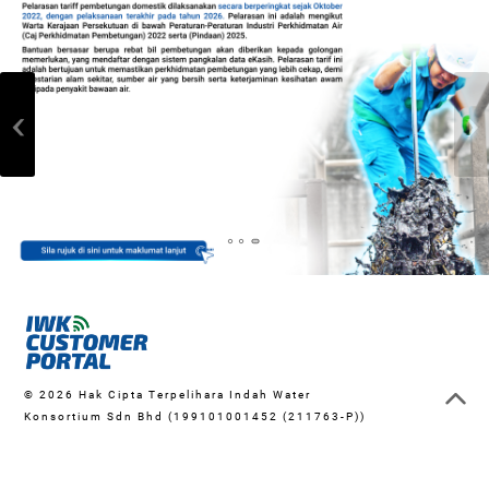
‹
›
© 2026 Hak Cipta Terpelihara Indah Water
Konsortium Sdn Bhd (199101001452 (211763-P))